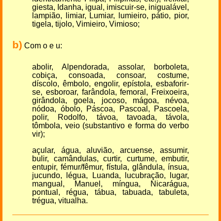
giesta, Idanha, igual, imiscuir-se, inigualável,
lampião, limiar, Lumiar, lumieiro, pátio, pior,
tigela, tijolo, Vimieiro, Vimioso;
b)
Com o e u:
abolir, Alpendorada, assolar, borboleta,
cobiça, consoada, consoar, costume,
díscolo, êmbolo, engolir, epístola, esbaforir-
se, esboroar, farândola, femoral, Freixoeira,
girândola, goela, jocoso, mágoa, névoa,
nódoa, óbolo, Páscoa, Pascoal, Pascoela,
polir, Rodolfo, távoa, tavoada, távola,
tômbola, veio (substantivo e forma do verbo
vir);
açular, água, aluvião, arcuense, assumir,
bulir, camândulas, curtir, curtume, embutir,
entupir, fémur/fêmur, fístula, glândula, ínsua,
jucundo, légua, Luanda, lucubração, lugar,
mangual, Manuel, míngua, Nicarágua,
pontual, régua, tábua, tabuada, tabuleta,
trégua, vitualha.