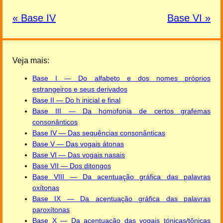
« Base IV
Base VI »
Veja mais:
Base I — Do alfabeto e dos nomes próprios
estrangeiros e seus derivados
Base II — Do h inicial e final
Base III — Da homofonia de certos grafemas
consonânticos
Base IV — Das sequências consonânticas
Base V — Das vogais átonas
Base VI — Das vogais nasais
Base VII — Dos ditongos
Base VIII — Da acentuação gráfica das palavras
oxítonas
Base IX — Da acentuação gráfica das palavras
paroxítonas
Base X — Da acentuação das vogais tónicas/tônicas