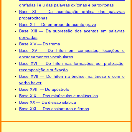
grafadas i e u das palavras oxítonas e paroxítonas
Base XI — Da acentuação gráfica das palavras
proparoxítonas
Base XII — Do emprego do acento grave
Base XIII — Da supressão dos acentos em palavras
derivadas
Base XIV — Do trema
Base XV — Do hífen em compostos, locuções e
encadeamentos vocabulares
Base XVI — Do hífen nas formações por prefixação,
recomposição e sufixação
Base XVII — Do hífen na ênclise, na tmese e com o
verbo haver
Base XVIII — Do apóstrofo
Base XIX — Das minúsculas e maiúsculas
Base XX — Da divisão silábica
Base XXI — Das assinaturas e firmas