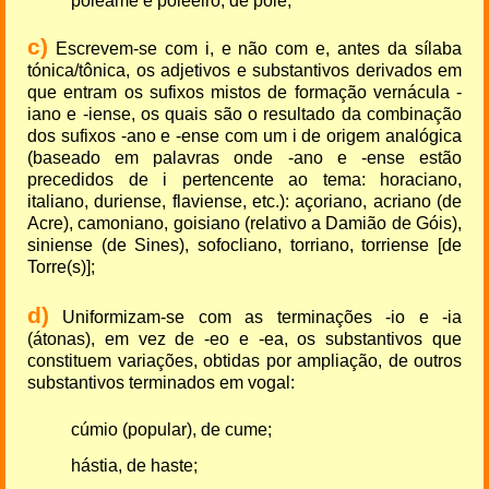
poleame e poleeiro, de polé;
c)
Escrevem-se com i, e não com e, antes da sílaba
tónica/tônica, os adjetivos e substantivos derivados em
que entram os sufixos mistos de formação vernácula -
iano e -iense, os quais são o resultado da combinação
dos sufixos -ano e -ense com um i de origem analógica
(baseado em palavras onde -ano e -ense estão
precedidos de i pertencente ao tema: horaciano,
italiano, duriense, flaviense, etc.): açoriano, acriano (de
Acre), camoniano, goisiano (relativo a Damião de Góis),
siniense (de Sines), sofocliano, torriano, torriense [de
Torre(s)];
d)
Uniformizam-se com as terminações -io e -ia
(átonas), em vez de -eo e -ea, os substantivos que
constituem variações, obtidas por ampliação, de outros
substantivos terminados em vogal:
cúmio (popular), de cume;
hástia, de haste;