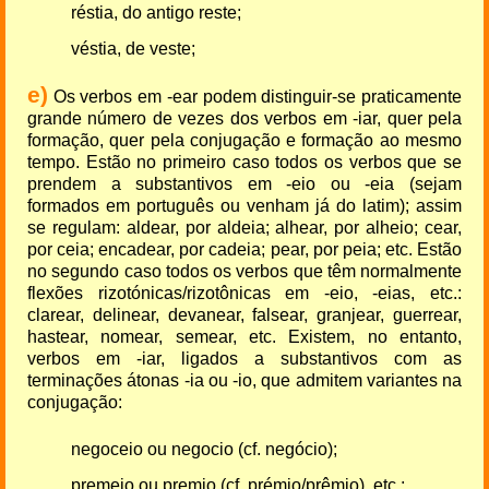
réstia, do antigo reste;
véstia, de veste;
e)
Os verbos em -ear podem distinguir-se praticamente
grande número de vezes dos verbos em -iar, quer pela
formação, quer pela conjugação e formação ao mesmo
tempo. Estão no primeiro caso todos os verbos que se
prendem a substantivos em -eio ou -eia (sejam
formados em português ou venham já do latim); assim
se regulam: aldear, por aldeia; alhear, por alheio; cear,
por ceia; encadear, por cadeia; pear, por peia; etc. Estão
no segundo caso todos os verbos que têm normalmente
flexões rizotónicas/rizotônicas em -eio, -eias, etc.:
clarear, delinear, devanear, falsear, granjear, guerrear,
hastear, nomear, semear, etc. Existem, no entanto,
verbos em -iar, ligados a substantivos com as
terminações átonas -ia ou -io, que admitem variantes na
conjugação:
negoceio ou negocio (cf. negócio);
premeio ou premio (cf. prémio/prêmio), etc.;