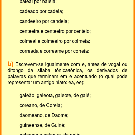
baleal por baleia;
cadeado por cadeia;
candeeiro por candeia;
centeeira e centeeiro por centeio;
colmeal e colmeeiro por colmeia;
correada e correame por correia;
b)
Escrevem-se igualmente com e, antes de vogal ou
ditongo da sílaba tónica/tônica, os derivados de
palavras que terminam em e acentuado (o qual pode
representar um antigo hiato: ea, ee):
galeão, galeota, galeote, de galé;
coreano, de Coreia;
daomeano, de Daomé;
guineense, de Guiné;