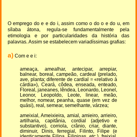
O emprego do e e do i, assim como o do o e do u, em
sílaba átona, regula-se fundamentalmente pela
etimologia e por particularidades da história das
palavras. Assim se estabelecem variadíssimas grafias:
a)
Com e e i:
ameaça, amealhar, antecipar, arrepiar,
balnear, boreal, campeão, cardeal (prelado,
ave, planta; diferente de cardial = «relativo à
cárdia»), Ceará, côdea, enseada, enteado,
Floreal, janeanes, lêndea, Leonardo, Leonel,
Leonor, Leopoldo, Leote, linear, meão,
melhor, nomear, peanha, quase (em vez de
quási), real, semear, semelhante, várzea;
ameixial, Ameixieira, amial, amieiro, arrieiro,
artilharia, capitânia, cordial (adjetivo e
substantivo), corriola, crânio, criar, diante,
diminuir, Dinis, ferregial, Filinto, Filipe (e
identicamente Filipa, Filipinas, etc.), freixial,