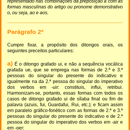
representado nas combinações da preposição a com as
formas masculinas do artigo ou pronome demonstrativo
o, ou seja, ao e aos.
Parágrafo 2º
Cumpre fixar, a propósito dos ditongos orais, os
seguintes preceitos particulares:
a)
É o ditongo grafado ui, e não a sequência vocálica
grafada ue, que se emprega nas formas de 2.ª e 3.ª
pessoas do singular do presente do indicativo e
igualmente na da 2.ª pessoa do singular do imperativo
dos verbos em -uir: constituis, influi, retribui.
Harmonizam-se, portanto, essas formas com todos os
casos de ditongo grafado ui de sílaba final ou fim de
palavra (azuis, fui, Guardafui, Rui, etc.); e ficam assim
em paralelo gráfico-fonético com as formas de 2.ª e 3.ª
pessoas do singular do presente do indicativo e de 2.ª
pessoa do singular do imperativo dos verbos em -air e
em -oer: