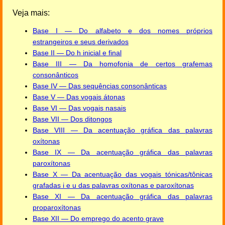
Veja mais:
Base I — Do alfabeto e dos nomes próprios
estrangeiros e seus derivados
Base II — Do h inicial e final
Base III — Da homofonia de certos grafemas
consonânticos
Base IV — Das sequências consonânticas
Base V — Das vogais átonas
Base VI — Das vogais nasais
Base VII — Dos ditongos
Base VIII — Da acentuação gráfica das palavras
oxítonas
Base IX — Da acentuação gráfica das palavras
paroxítonas
Base X — Da acentuação das vogais tónicas/tônicas
grafadas i e u das palavras oxítonas e paroxítonas
Base XI — Da acentuação gráfica das palavras
proparoxítonas
Base XII — Do emprego do acento grave