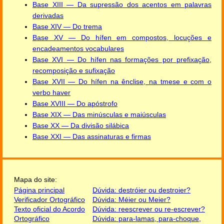
Base XIII — Da supressão dos acentos em palavras
derivadas
Base XIV — Do trema
Base XV — Do hífen em compostos, locuções e
encadeamentos vocabulares
Base XVI — Do hífen nas formações por prefixação,
recomposição e sufixação
Base XVII — Do hífen na ênclise, na tmese e com o
verbo haver
Base XVIII — Do apóstrofo
Base XIX — Das minúsculas e maiúsculas
Base XX — Da divisão silábica
Base XXI — Das assinaturas e firmas
Mapa do site:
Página principal
Dúvida: destróier ou destroier?
Verificador Ortográfico
Dúvida: Méier ou Meier?
Texto oficial do Acordo
Dúvida: reescrever ou re-escrever?
Ortográfico
Dúvida: para-lamas, para-choque,