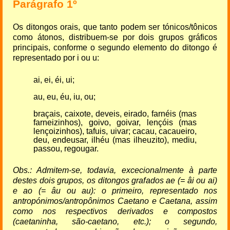
Parágrafo 1º
Os ditongos orais, que tanto podem ser tónicos/tônicos
como átonos, distribuem-se por dois grupos gráficos
principais, conforme o segundo elemento do ditongo é
representado por i ou u:
ai, ei, éi, ui;
au, eu, éu, iu, ou;
braçais, caixote, deveis, eirado, farnéis (mas
farneizinhos), goivo, goivar, lençóis (mas
lençoizinhos), tafuis, uivar; cacau, cacaueiro,
deu, endeusar, ilhéu (mas ilheuzito), mediu,
passou, regougar.
Obs.: Admitem-se, todavia, excecionalmente à parte
destes dois grupos, os ditongos grafados ae (= âi ou ai)
e ao (= âu ou au): o primeiro, representado nos
antropónimos/antropônimos Caetano e Caetana, assim
como nos respectivos derivados e compostos
(caetaninha, são-caetano, etc.); o segundo,