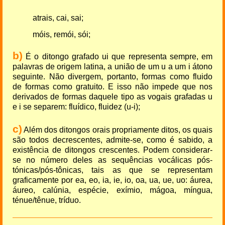
atrais, cai, sai;
móis, remói, sói;
b)
É o ditongo grafado ui que representa sempre, em
palavras de origem latina, a união de um u a um i átono
seguinte. Não divergem, portanto, formas como fluido
de formas como gratuito. E isso não impede que nos
derivados de formas daquele tipo as vogais grafadas u
e i se separem: fluídico, fluidez (u-i);
c)
Além dos ditongos orais propriamente ditos, os quais
são todos decrescentes, admite-se, como é sabido, a
existência de ditongos crescentes. Podem considerar-
se no número deles as sequências vocálicas pós-
tónicas/pós-tônicas, tais as que se representam
graficamente por ea, eo, ia, ie, io, oa, ua, ue, uo: áurea,
áureo, calúnia, espécie, exímio, mágoa, míngua,
ténue/tênue, tríduo.