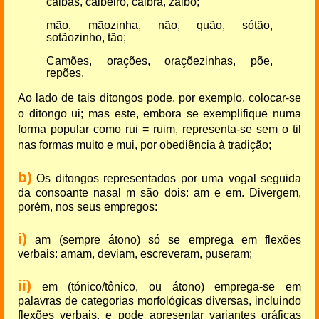
cãibas, cãibeiro, cãibra, zãibo;
mão, mãozinha, não, quão, sótão,
sotãozinho, tão;
Camões, orações, oraçõezinhas, põe,
repões.
Ao lado de tais ditongos pode, por exemplo, colocar-se
o ditongo ui; mas este, embora se exemplifique numa
forma popular como rui = ruim, representa-se sem o til
nas formas muito e mui, por obediência à tradição;
b)
Os ditongos representados por uma vogal seguida
da consoante nasal m são dois: am e em. Divergem,
porém, nos seus empregos:
i)
am (sempre átono) só se emprega em flexões
verbais: amam, deviam, escreveram, puseram;
ii)
em (tónico/tônico, ou átono) emprega-se em
palavras de categorias morfológicas diversas, incluindo
flexões verbais, e pode apresentar variantes gráficas