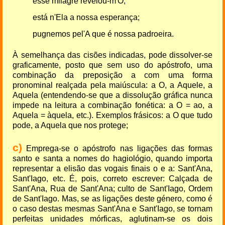
esse milagre revelou-m'O;
está n'Ela a nossa esperança;
pugnemos pel'A que é nossa padroeira.
À semelhança das cisões indicadas, pode dissolver-se
graficamente, posto que sem uso do apóstrofo, uma
combinação da preposição a com uma forma
pronominal realçada pela maiúscula: a O, a Aquele, a
Aquela (entendendo-se que a dissolução gráfica nunca
impede na leitura a combinação fonética: a O = ao, a
Aquela = àquela, etc.). Exemplos frásicos: a O que tudo
pode, a Aquela que nos protege;
c)
Emprega-se o apóstrofo nas ligações das formas
santo e santa a nomes do hagiológio, quando importa
representar a elisão das vogais finais o e a: Sant'Ana,
Sant'Iago, etc. É, pois, correto escrever: Calçada de
Sant'Ana, Rua de Sant'Ana; culto de Sant'Iago, Ordem
de Sant'Iago. Mas, se as ligações deste género, como é
o caso destas mesmas Sant'Ana e Sant'Iago, se tornam
perfeitas unidades mórficas, aglutinam-se os dois