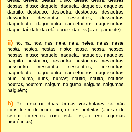
desta, destes, destas, disto; desse, dessa, desses,
dessas, disso; daquele, daquela, daqueles, daquelas,
daquilo; destoutro, destoutra, destoutros, destoutras;
dessoutro, dessoutra, dessoutros, dessoutras;
daqueloutro, daqueloutra, daqueloutros, daqueloutras;
daqui; daí; dali; dacolá; donde; dantes (= antigamente);
ii)
no, na, nos, nas; nele, nela, neles, nelas; neste,
nesta, nestes, nestas, nisto; nesse, nessa, nesses,
nessas, nisso; naquele, naquela, naqueles, naquelas,
naquilo; nestoutro, nestoutra, nestoutros, nestoutras;
nessoutro, nessoutra, nessoutros, nessoutras;
naqueloutro, naqueloutra, naqueloutros, naqueloutras;
num, numa, nuns, numas; noutro, noutra, noutros,
noutras, noutrem; nalgum, nalguma, nalguns, nalgumas,
nalguém;
b)
Por uma ou duas formas vocabulares, se não
constituem, de modo fixo, uniões perfeitas (apesar de
serem correntes com esta feição em algumas
pronúncias):