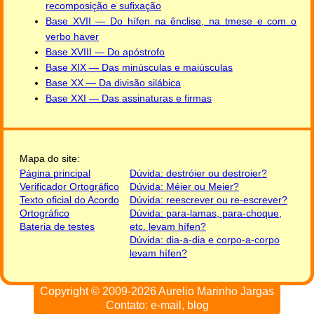
recomposição e sufixação
Base XVII — Do hífen na ênclise, na tmese e com o
verbo haver
Base XVIII — Do apóstrofo
Base XIX — Das minúsculas e maiúsculas
Base XX — Da divisão silábica
Base XXI — Das assinaturas e firmas
Mapa do site:
Página principal
Dúvida: destróier ou destroier?
Verificador Ortográfico
Dúvida: Méier ou Meier?
Texto oficial do Acordo
Dúvida: reescrever ou re-escrever?
Ortográfico
Dúvida: para-lamas, para-choque,
Bateria de testes
etc. levam hífen?
Dúvida: dia-a-dia e corpo-a-corpo
levam hífen?
Copyright © 2009-2026
Aurelio Marinho Jargas
Contato:
e-mail
,
blog