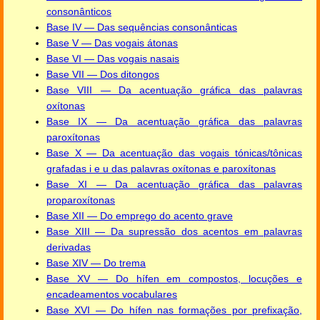
consonânticos
Base IV — Das sequências consonânticas
Base V — Das vogais átonas
Base VI — Das vogais nasais
Base VII — Dos ditongos
Base VIII — Da acentuação gráfica das palavras
oxítonas
Base IX — Da acentuação gráfica das palavras
paroxítonas
Base X — Da acentuação das vogais tónicas/tônicas
grafadas i e u das palavras oxítonas e paroxítonas
Base XI — Da acentuação gráfica das palavras
proparoxítonas
Base XII — Do emprego do acento grave
Base XIII — Da supressão dos acentos em palavras
derivadas
Base XIV — Do trema
Base XV — Do hífen em compostos, locuções e
encadeamentos vocabulares
Base XVI — Do hífen nas formações por prefixação,