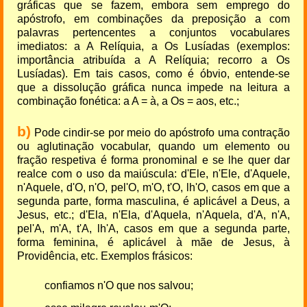
gráficas que se fazem, embora sem emprego do
apóstrofo, em combinações da preposição a com
palavras pertencentes a conjuntos vocabulares
imediatos: a A Relíquia, a Os Lusíadas (exemplos:
importância atribuída a A Relíquia; recorro a Os
Lusíadas). Em tais casos, como é óbvio, entende-se
que a dissolução gráfica nunca impede na leitura a
combinação fonética: a A = à, a Os = aos, etc.;
b)
Pode cindir-se por meio do apóstrofo uma contração
ou aglutinação vocabular, quando um elemento ou
fração respetiva é forma pronominal e se lhe quer dar
realce com o uso da maiúscula: d'Ele, n'Ele, d'Aquele,
n'Aquele, d'O, n'O, pel'O, m'O, t'O, lh'O, casos em que a
segunda parte, forma masculina, é aplicável a Deus, a
Jesus, etc.; d'Ela, n'Ela, d'Aquela, n'Aquela, d'A, n'A,
pel'A, m'A, t'A, lh'A, casos em que a segunda parte,
forma feminina, é aplicável à mãe de Jesus, à
Providência, etc. Exemplos frásicos:
confiamos n'O que nos salvou;