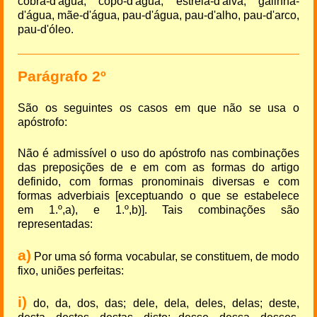
cobra-d'água, copo-d'água, estrela-d'alva, galinha-
d'água, mãe-d'água, pau-d'água, pau-d'alho, pau-d'arco,
pau-d'óleo.
Parágrafo 2º
São os seguintes os casos em que não se usa o
apóstrofo:
Não é admissível o uso do apóstrofo nas combinações
das preposições de e em com as formas do artigo
definido, com formas pronominais diversas e com
formas adverbiais [exceptuando o que se estabelece
em 1.º,a), e 1.º,b)]. Tais combinações são
representadas:
a)
Por uma só forma vocabular, se constituem, de modo
fixo, uniões perfeitas:
i)
do, da, dos, das; dele, dela, deles, delas; deste,